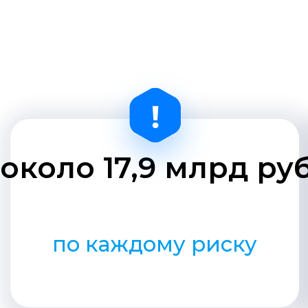
Наиболее привлекательны
1
покрытие
Гарантированное входящ
2
перестрахование членам 
Перестрахование в онлай
3