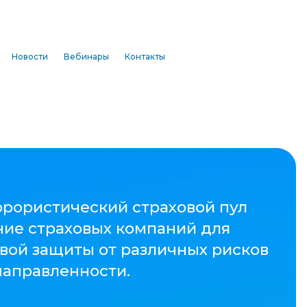
Новости
Вебинары
Контакты
л
ков
ого
ает
том