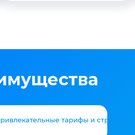
Т-система
борота