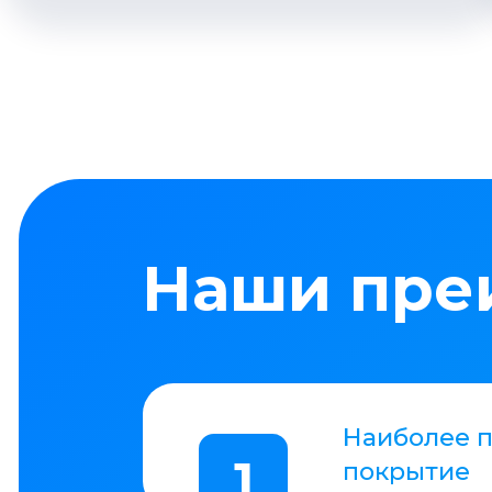
Удобная и современная И
управления и документоо
4
Централизованная
5
маркетинговая политика