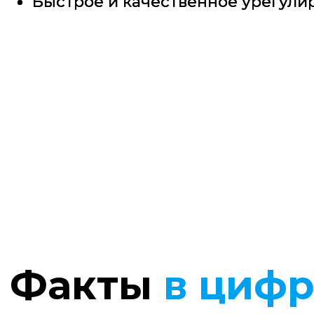
около 17,9 млрд руб.
2
и
м
етодологии страхования рисков «терроризм» 
по каждому риску
успеш
Наши преимуще