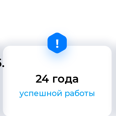
е тарифы и страховое
ее
пула
н-режиме