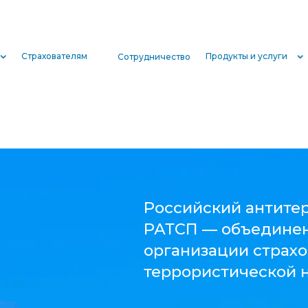
Страхователям
Продукты и услуги
Сотрудничество
Российский антитеррористический страховой пу
РАТСП — объединение страховых компаний для
организации страховой защиты от различных рис
террористической направленности.
РАТСП — это центр компетенций, ценность котор
в уникальности экспертизы. Страховой пул работ
на рынке более 20 лет и обладает реальным опы
урегулирования убытков.