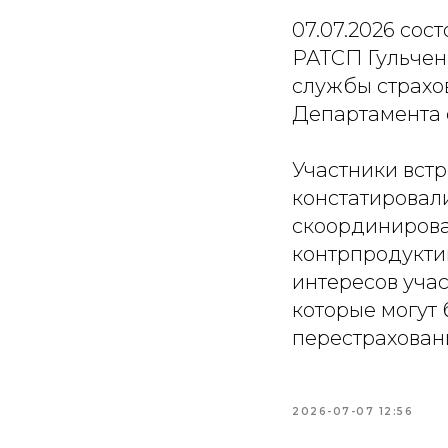
07.07.2026 сос
РАТСП Гульчен
службы страхов
Департамента 
Участники вст
констатировал
скоординирова
контрпродукти
интересов уча
которые могут
перестрахован
2026-07-07 12:56