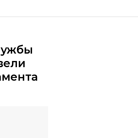
лужбы
вели
амента