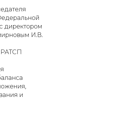
седателя
 Федеральной
 с директором
мирновым И.В.
и РАТСП
ая
баланса
ложения,
вания и