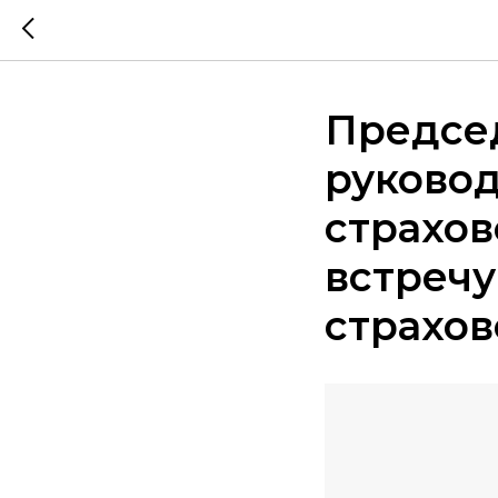
Председ
руково
страхов
встречу
страхов